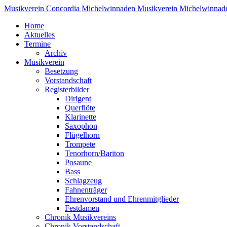
Musikverein Concordia Michelwinnaden
Musikverein Michelwinnad
Home
Aktuelles
Termine
Archiv
Musikverein
Besetzung
Vorstandschaft
Registerbilder
Dirigent
Querflöte
Klarinette
Saxophon
Flügelhorn
Trompete
Tenorhorn/Bariton
Posaune
Bass
Schlagzeug
Fahnenträger
Ehrenvorstand und Ehrenmitglieder
Festdamen
Chronik Musikvereins
Chronik Vorstandschaft