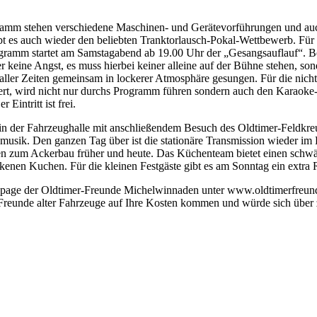
ramm stehen verschiedene Maschinen- und Gerätevorführungen und auch
 gibt es auch wieder den beliebten Tranktorlausch-Pokal-Wettbewerb. Fü
ramm startet am Samstagabend ab 19.00 Uhr der „Gesangsauflauf“. Be
keine Angst, es muss hierbei keiner alleine auf der Bühne stehen, so
 aller Zeiten gemeinsam in lockerer Atmosphäre gesungen. Für die nich
siert, wird nicht nur durchs Programm führen sondern auch den Karaok
Eintritt ist frei.
 in der Fahrzeughalle mit anschließendem Besuch des Oldtimer-Feldk
sik. Den ganzen Tag über ist die stationäre Transmission wieder im E
n zum Ackerbau früher und heute. Das Küchenteam bietet einen schwäb
ckenen Kuchen. Für die kleinen Festgäste gibt es am Sonntag ein ext
epage der Oldtimer-Freunde Michelwinnaden unter www.oldtimerfreun
reunde alter Fahrzeuge auf Ihre Kosten kommen und würde sich über 