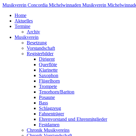
Musikverein Concordia Michelwinnaden
Musikverein Michelwinnad
Home
Aktuelles
Termine
Archiv
Musikverein
Besetzung
Vorstandschaft
Registerbilder
Dirigent
Querflöte
Klarinette
Saxophon
Flügelhorn
Trompete
Tenorhorn/Bariton
Posaune
Bass
Schlagzeug
Fahnenträger
Ehrenvorstand und Ehrenmitglieder
Festdamen
Chronik Musikvereins
Chronik Vorstandschaft