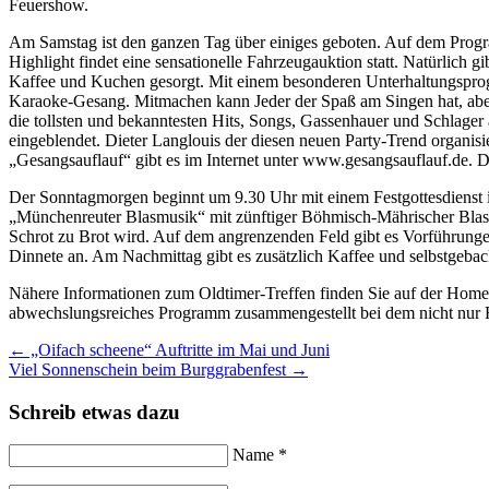
Feuershow.
Am Samstag ist den ganzen Tag über einiges geboten. Auf dem Prog
Highlight findet eine sensationelle Fahrzeugauktion statt. Natürlich
Kaffee und Kuchen gesorgt. Mit einem besonderen Unterhaltungsprog
Karaoke-Gesang. Mitmachen kann Jeder der Spaß am Singen hat, aber 
die tollsten und bekanntesten Hits, Songs, Gassenhauer und Schlager
eingeblendet. Dieter Langlouis der diesen neuen Party-Trend organi
„Gesangsauflauf“ gibt es im Internet unter www.gesangsauflauf.de. Der 
Der Sonntagmorgen beginnt um 9.30 Uhr mit einem Festgottesdienst
„Münchenreuter Blasmusik“ mit zünftiger Böhmisch-Mährischer Blasmu
Schrot zu Brot wird. Auf dem angrenzenden Feld gibt es Vorführunge
Dinnete an. Am Nachmittag gibt es zusätzlich Kaffee und selbstgeba
Nähere Informationen zum Oldtimer-Treffen finden Sie auf der Hom
abwechslungsreiches Programm zusammengestellt bei dem nicht nur F
←
„Oifach scheene“ Auftritte im Mai und Juni
Viel Sonnenschein beim Burggrabenfest
→
Schreib etwas dazu
Name *