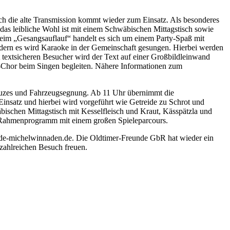
 die alte Transmission kommt wieder zum Einsatz. Als besonderes
r das leibliche Wohl ist mit einem Schwäbischen Mittagstisch sowie
im „Gesangsauflauf“ handelt es sich um einem Party-Spaß mit
ndern es wird Karaoke in der Gemeinschaft gesungen. Hierbei werden
t textsicheren Besucher wird der Text auf einer Großbildleinwand
e-Chor beim Singen begleiten. Nähere Informationen zum
reuzes und Fahrzeugsegnung. Ab 11 Uhr übernimmt die
insatz und hierbei wird vorgeführt wie Getreide zu Schrot und
ischen Mittagstisch mit Kesselfleisch und Kraut, Kässpätzla und
ra Rahmenprogramm mit einem großen Spieleparcours.
de-michelwinnaden.de. Die Oldtimer-Freunde GbR hat wieder ein
zahlreichen Besuch freuen.