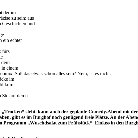
t der im
ise zu sein; aus
 Geschichten und
ge
 ein echter
 fürs
ie
r dem
n in einem
ix. Soll das etwas schon alles sein? Nein, ist es nicht.
ücke im
ublikum
 Sie auf deren
 „Trocken“ steht, kann auch der geplante Comedy-Abend mit d
, gibt es im Burghof noch genügend freie Plätze. An der Abendk
gramm „Wuschdsalat zum Frühstück“. Einlass in den Burghof is