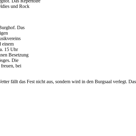
ghof. Das Repertoire
Oldies und Rock
 Burghof. Das
igen
usikvereins
d einem
a. 15 Uhr
inen Besetzung
ösges. Die
freuen, bei
tter fällt das Fest nicht aus, sondern wird in den Burgsaal verlegt. 