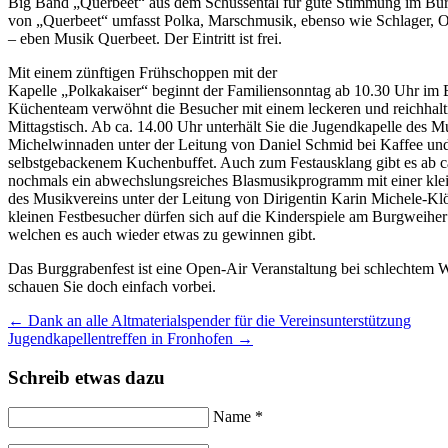
Big Bänd „Querbeet“ aus dem Schussental für gute Stimmung im Bur
von „Querbeet“ umfasst Polka, Marschmusik, ebenso wie Schlager, 
– eben Musik Querbeet. Der Eintritt ist frei.
Mit einem zünftigen Frühschoppen mit der
Kapelle „Polkakaiser“ beginnt der Familiensonntag ab 10.30 Uhr im
Küchenteam verwöhnt die Besucher mit einem leckeren und reichhalt
Mittagstisch. Ab ca. 14.00 Uhr unterhält Sie die Jugendkapelle des M
Michelwinnaden unter der Leitung von Daniel Schmid bei Kaffee un
selbstgebackenem Kuchenbuffet. Auch zum Festausklang gibt es ab c
nochmals ein abwechslungsreiches Blasmusikprogramm mit einer kle
des Musikvereins unter der Leitung von Dirigentin Karin Michele-Kl
kleinen Festbesucher dürfen sich auf die Kinderspiele am Burgweiher 
welchen es auch wieder etwas zu gewinnen gibt.
Das Burggrabenfest ist eine Open-Air Veranstaltung bei schlechtem We
schauen Sie doch einfach vorbei.
←
Dank an alle Altmaterialspender für die Vereinsunterstützung
Jugendkapellentreffen in Fronhofen
→
Schreib etwas dazu
Name *