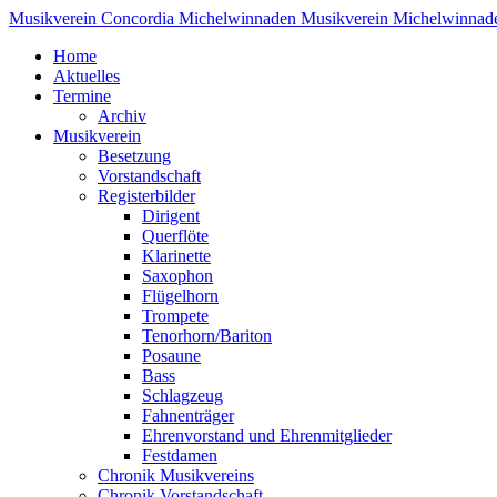
Musikverein Concordia Michelwinnaden
Musikverein Michelwinnad
Home
Aktuelles
Termine
Archiv
Musikverein
Besetzung
Vorstandschaft
Registerbilder
Dirigent
Querflöte
Klarinette
Saxophon
Flügelhorn
Trompete
Tenorhorn/Bariton
Posaune
Bass
Schlagzeug
Fahnenträger
Ehrenvorstand und Ehrenmitglieder
Festdamen
Chronik Musikvereins
Chronik Vorstandschaft