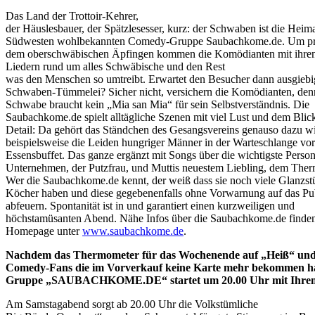
Das Land der Trottoir-Kehrer,
der Häuslesbauer, der Spätzlesesser, kurz: der Schwaben ist die Heima
Südwesten wohlbekannten Comedy-Gruppe Saubachkome.de. Um präz
dem oberschwäbischen Äpfingen kommen die Komödianten mit ihren
Liedern rund um alles Schwäbische und den Rest
was den Menschen so umtreibt. Erwartet den Besucher dann ausgiebi
Schwaben-Tümmelei? Sicher nicht, versichern die Komödianten, denn
Schwabe braucht kein „Mia san Mia“ für sein Selbstverständnis. Die
Saubachkome.de spielt alltägliche Szenen mit viel Lust und dem Blick
Detail: Da gehört das Ständchen des Gesangsvereins genauso dazu w
beispielsweise die Leiden hungriger Männer in der Warteschlange vo
Essensbuffet. Das ganze ergänzt mit Songs über die wichtigste Perso
Unternehmen, der Putzfrau, und Muttis neuestem Liebling, dem Thermom
Wer die Saubachkome.de kennt, der weiß dass sie noch viele Glanzst
Köcher haben und diese gegebenenfalls ohne Vorwarnung auf das P
abfeuern. Spontanität ist in und garantiert einen kurzweiligen und
höchstamüsanten Abend. Nähe Infos über die Saubachkome.de finden
Homepage unter
www.saubachkome.de
.
Nachdem das Thermometer für das Wochenende auf „Heiß“ und
Comedy-Fans die im Vorverkauf keine Karte mehr bekommen haben
Gruppe „SAUBACHKOME.DE“ startet um 20.00 Uhr mit Ihrem Pro
Am Samstagabend sorgt ab 20.00 Uhr die Volkstümliche