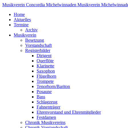
Musikverein Concordia Michelwinnaden
Musikverein Michelwinnad
Home
Aktuelles
Termine
Archiv
Musikverein
Besetzung
Vorstandschaft
Registerbilder
Dirigent
Querflöte
Klarinette
Saxophon
Flügelhorn
Trompete
Tenorhorn/Bariton
Posaune
Bass
Schlagzeug
Fahnenträger
Ehrenvorstand und Ehrenmitglieder
Festdamen
Chronik Musikvereins
Chronik Vorstandschaft