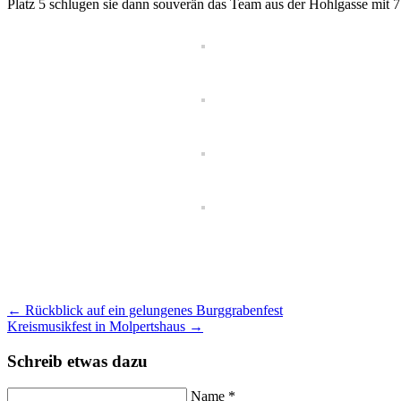
Platz 5 schlugen sie dann souverän das Team aus der Hohlgasse mit 7
←
Rückblick auf ein gelungenes Burggrabenfest
Kreismusikfest in Molpertshaus
→
Schreib etwas dazu
Name *