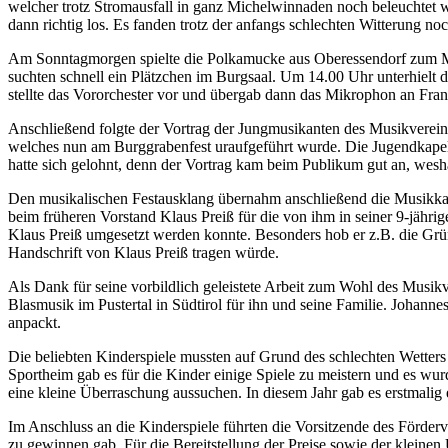
welcher trotz Stromausfall in ganz Michelwinnaden noch beleuchtet 
dann richtig los. Es fanden trotz der anfangs schlechten Witterung 
Am Sonntagmorgen spielte die Polkamucke aus Oberessendorf zum Mitt
suchten schnell ein Plätzchen im Burgsaal. Um 14.00 Uhr unterhielt
stellte das Vororchester vor und übergab dann das Mikrophon an Fran
Anschließend folgte der Vortrag der Jungmusikanten des Musikverein
welches nun am Burggrabenfest uraufgeführt wurde. Die Jugendkapell
hatte sich gelohnt, denn der Vortrag kam beim Publikum gut an, wesha
Den musikalischen Festausklang übernahm anschließend die Musikka
beim früheren Vorstand Klaus Preiß für die von ihm in seiner 9-jähr
Klaus Preiß umgesetzt werden konnte. Besonders hob er z.B. die Grün
Handschrift von Klaus Preiß tragen würde.
Als Dank für seine vorbildlich geleistete Arbeit zum Wohl des Musi
Blasmusik im Pustertal in Südtirol für ihn und seine Familie. Johann
anpackt.
Die beliebten Kinderspiele mussten auf Grund des schlechten Wetters
Sportheim gab es für die Kinder einige Spiele zu meistern und es wu
eine kleine Überraschung aussuchen. In diesem Jahr gab es erstmalig
Im Anschluss an die Kinderspiele führten die Vorsitzende des Förderv
zu gewinnen gab. Für die Bereitstellung der Preise sowie der klein