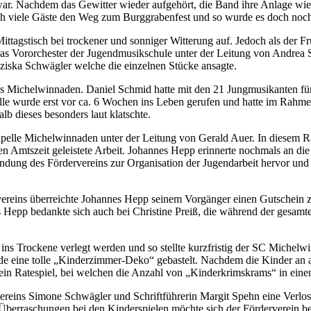
war. Nachdem das Gewitter wieder aufgehört, die Band ihre Anlage wied
noch viele Gäste den Weg zum Burggrabenfest und so wurde es doch noch
agstisch bei trockener und sonniger Witterung auf. Jedoch als der F
 das Vororchester der Jugendmusikschule unter der Leitung von Andrea
ziska Schwägler welche die einzelnen Stücke ansagte.
s Michelwinnaden. Daniel Schmid hatte mit den 21 Jungmusikanten für 
e wurde erst vor ca. 6 Wochen ins Leben gerufen und hatte im Rahmen e
lb dieses besonders laut klatschte.
pelle Michelwinnaden unter der Leitung von Gerald Auer. In diesem 
igen Amtszeit geleistete Arbeit. Johannes Hepp erinnerte nochmals an 
dung des Fördervereins zur Organisation der Jugendarbeit hervor und 
kvereins überreichte Johannes Hepp seinem Vorgänger einen Gutschein 
es Hepp bedankte sich auch bei Christine Preiß, die während der gesamte
 ins Trockene verlegt werden und so stellte kurzfristig der SC Michelw
rde eine tolle „Kinderzimmer-Deko“ gebastelt. Nachdem die Kinder an a
 ein Ratespiel, bei welchen die Anzahl von „Kinderkrimskrams“ in ein
ereins Simone Schwägler und Schriftführerin Margit Spehn eine Verlosu
en Überraschungen bei den Kinderspielen möchte sich der Förderverein