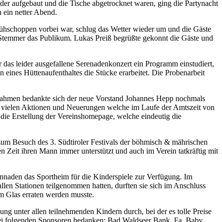
er aufgebaut und die Tische abgetrocknet waren, ging die Partynacht
 ein netter Abend.
rühschoppen vorbei war, schlug das Wetter wieder um und die Gäste
 Stemmer das Publikum. Lukas Preiß begrüßte gekonnt die Gäste und
das leider ausgefallene Serenadenkonzert ein Programm einstudiert,
ines Hüttenaufenthaltes die Stücke erarbeitet. Die Probenarbeit
Rahmen bedankte sich der neue Vorstand Johannes Hepp nochmals
die vielen Aktionen und Neuerungen welche im Laufe der Amtszeit von
die Erstellung der Vereinshomepage, welche eindeutig die
zum Besuch des 3. Südtiroler Festivals der böhmisch & mährischen
n Zeit ihren Mann immer unterstützt und auch im Verein tatkräftig mit
innaden das Sportheim für die Kinderspiele zur Verfügung. Im
llen Stationen teilgenommen hatten, durften sie sich im Anschluss
em Glas erraten werden musste.
ng unter allen teilnehmenden Kindern durch, bei der es tolle Preise
 bei folgenden Sponsoren bedanken: Bad Waldseer Bank, Fa. Baby