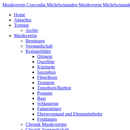
Musikverein Concordia Michelwinnaden
Musikverein Michelwinnad
Home
Aktuelles
Termine
Archiv
Musikverein
Besetzung
Vorstandschaft
Registerbilder
Dirigent
Querflöte
Klarinette
Saxophon
Flügelhorn
Trompete
Tenorhorn/Bariton
Posaune
Bass
Schlagzeug
Fahnenträger
Ehrenvorstand und Ehrenmitglieder
Festdamen
Chronik Musikvereins
Chronik Vorstandschaft