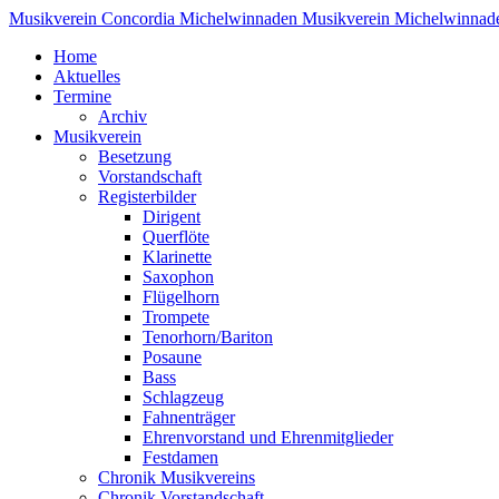
Musikverein Concordia Michelwinnaden
Musikverein Michelwinnad
Home
Aktuelles
Termine
Archiv
Musikverein
Besetzung
Vorstandschaft
Registerbilder
Dirigent
Querflöte
Klarinette
Saxophon
Flügelhorn
Trompete
Tenorhorn/Bariton
Posaune
Bass
Schlagzeug
Fahnenträger
Ehrenvorstand und Ehrenmitglieder
Festdamen
Chronik Musikvereins
Chronik Vorstandschaft