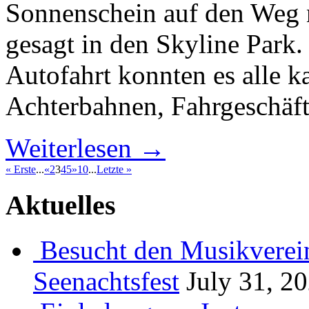
Sonnenschein auf den Weg
gesagt in den Skyline Park.
Autofahrt konnten es alle k
Achterbahnen, Fahrgeschäf
Weiterlesen →
« Erste
...
«
2
3
4
5
»
10
...
Letzte »
Aktuelles
Besucht den Musikverein
Seenachtsfest
July 31, 2