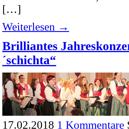
[…]
Weiterlesen →
Brilliantes Jahreskonz
´schichta“
17.02.2018
1 Kommentare