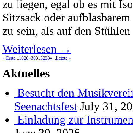
zu liegen, egal ob es mit I
Sitzsack oder aufblasbarem 
zu sein, als auf den Stühle
Weiterlesen →
« Erste
...
10
20
«
30
31
32
33
»
...
Letzte »
Aktuelles
Besucht den Musikverein
Seenachtsfest
July 31, 2
Einladung zur Instrume
June 30, 2026